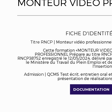
MONTEUR VIDEO P
..............................................................................................................................
FICHE D'IDENTIT
Monteur vidéo professionne
Titre RNCP |
Cette formation «MONTEUR VIDE
PROFESSIONNEL Prépare au titre RNC
RNCP38752 enregistré le 12/05/2024, délivré pa
le Ministère du Travail du Plein Emploi et d
l'Insertion
QCMS Test écrit, entretien oral e
Admission |
présentation de réalisation
DOCUMENTATION