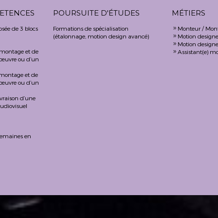
ETENCES
POURSUITE D'ÉTUDES
MÉTIERS
osée de 3 blocs
Formations de spécialisation
Monteur / Mon
9
(étalonnage, motion design avancé)
Motion designe
9
Motion designe
9
 montage et de
Assistant(e) m
9
 œuvre ou d’un
 montage et de
 œuvre ou d’un
livraison d’une
udiovisuel
 semaines en