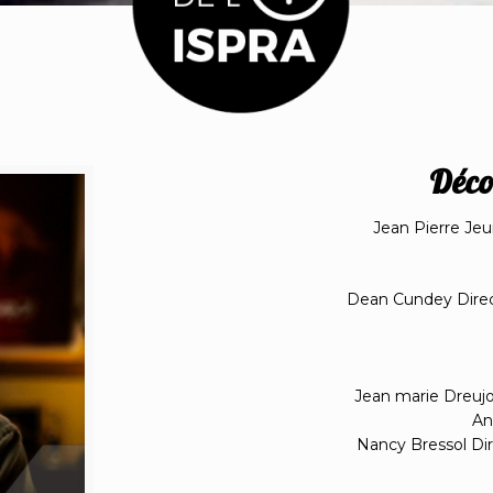
Déco
Jean Pierre Je
Dean Cundey Direct
Jean marie Dreujo
An
Nancy Bressol Dir