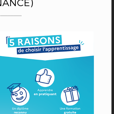
NANCE)
.............................