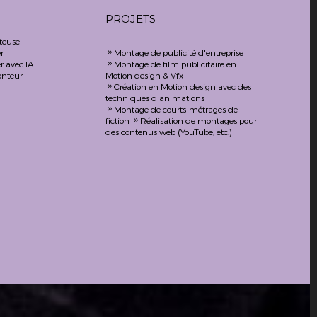
PROJETS
teuse
r
Montage de publicité d'entreprise
9
r avec IA
Montage de film publicitaire en
9
onteur
Motion design & Vfx
Création en Motion design avec des
9
techniques d'animations
Montage de courts-métrages de
9
fiction
Réalisation de montages pour
9
des contenus web (YouTube, etc.)