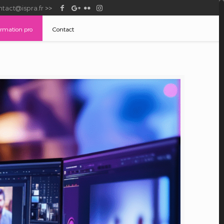
tact@ispra.fr
>>
ormation pro
–
Contact
–