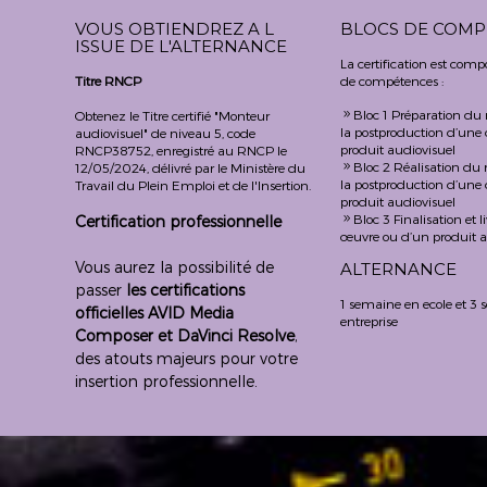
VOUS OBTIENDREZ A L
BLOCS DE COMP
ISSUE DE L'ALTERNANCE
La certification est comp
Titre RNCP
de compétences :
Bloc 1 Préparation du
Obtenez le Titre certifié "Monteur
9
la postproduction d’une
audiovisuel" de niveau 5, code
produit audiovisuel
RNCP38752, enregistré au RNCP le
Bloc 2 Réalisation du
12/05/2024, délivré par le Ministère du
9
la postproduction d’une
Travail du Plein Emploi et de l'Insertion.
produit audiovisuel
Bloc 3 Finalisation et 
Certification professionnelle
9
œuvre ou d’un produit a
Vous aurez la possibilité de
ALTERNANCE
passer
les certifications
1 semaine en ecole et 3
officielles AVID Media
entreprise
Composer et DaVinci Resolve
,
des atouts majeurs pour votre
insertion professionnelle.