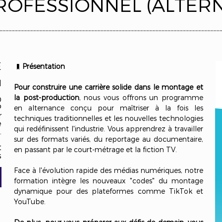
ROFESSIONNEL (ALTER
.....................................................................................................................................................
É
Présentation
l
Pour construire une carrière solide dans le montage et
la post-production
, nous vous offrons un programme
O
P
en alternance conçu pour maîtriser à la fois les
r
techniques traditionnelles et les nouvelles technologies
e
qui redéfinissent l'industrie. Vous apprendrez à travailler
.
sur des formats variés, du reportage au documentaire,
t
en passant par le court-métrage et la fiction TV.
s
Face à l'évolution rapide des médias numériques, notre
formation intègre les nouveaux "codes" du montage
dynamique pour des plateformes comme TikTok et
YouTube.