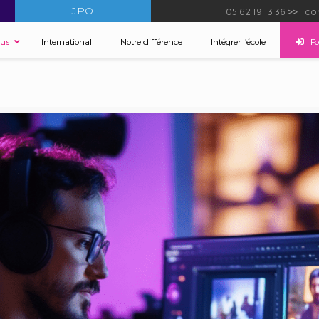
JPO
05 62 19 13 36
>>
con
sus
International
Notre différence
–
Intégrer l’école
–
F