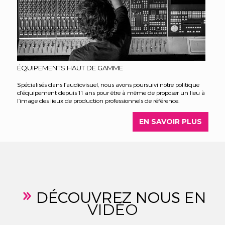
ÉQUIPEMENTS HAUT DE GAMME
Spécialisés dans l’audiovisuel, nous avons poursuivi notre politique
d’équipement depuis 11 ans pour être à même de proposer un lieu à
l’image des lieux de production professionnels de référence.
EN SAVOIR PLUS
DÉCOUVREZ NOUS
EN
9
VIDÉO