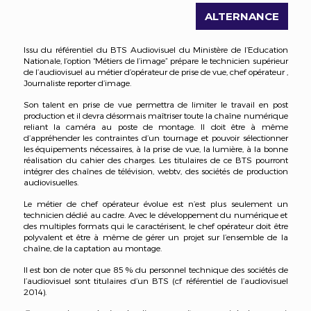
ALTERNANCE
Issu du référentiel du BTS Audiovisuel du Ministère de l’Education
Nationale, l’option “Métiers de l’image” prépare le technicien supérieur
de l’audiovisuel au métier d’opérateur de prise de vue, chef opérateur ,
Journaliste reporter d’image.
Son talent en prise de vue permettra de limiter le travail en post
production et il devra désormais maîtriser toute la chaîne numérique
reliant la caméra au poste de montage. Il doit être à même
d’appréhender les contraintes d’un tournage et pouvoir sélectionner
les équipements nécessaires, à la prise de vue, la lumière, à la bonne
réalisation du cahier des charges. Les titulaires de ce BTS pourront
intégrer des chaînes de télévision, webtv, des sociétés de production
audiovisuelles.
Le métier de chef opérateur évolue est n’est plus seuIement un
technicien dédié au cadre. Avec le développement du numérique et
des multiples formats qui le caractérisent, le chef opérateur doit être
polyvalent et être à même de gérer un projet sur l’ensemble de la
chaîne, de la captation au montage.
Il est bon de noter que 85 % du personnel technique des sociétés de
l’audiovisuel sont titulaires d’un BTS (cf référentiel de l’audiovisuel
2014).