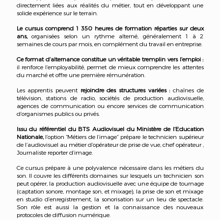
directement liées aux réalités du métier, tout en développant une
solide expérience sur le terrain.
Le cursus comprend 1 350 heures de formation réparties sur deux
ans,
organisées selon un rythme alterné, généralement 1 à 2
semaines de cours par mois, en complément du travail en entreprise.
Ce format d’alternance constitue un véritable tremplin vers l’emploi :
il renforce l’employabilité, permet de mieux comprendre les attentes
du marché et offre une première rémunération.
Les apprentis peuvent
rejoindre des structures variées :
chaînes de
télévision, stations de radio, sociétés de production audiovisuelle,
agences de communication ou encore services de communication
d’organismes publics ou privés.
Issu du référentiel du BTS Audiovisuel du Ministère de l’Education
Nationale,
l’option “Métiers de l’image” prépare le technicien supérieur
de l’audiovisuel au métier d’opérateur de prise de vue, chef opérateur ,
Journaliste reporter d’image.
Ce cursus prépare à une polyvalence nécessaire dans les métiers du
son. Il couvre les différents domaines sur lesquels un technicien son
peut opérer, la production audiovisuelle avec une équipe de tournage
(captation sonore, montage son, et mixage), la prise de son et mixage
en studio d’enregistrement, la sonorisation sur un lieu de spectacle.
Son rôle est aussi la gestion et la connaissance des nouveaux
protocoles de diffusion numérique.