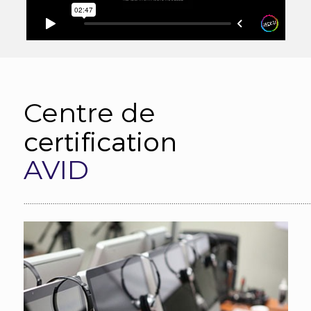
Centre de
certification
AVID
..........................................................................................................................................