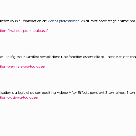
ormez vous à l’élaboration de
vidéos professionnelles
durant notre stage animé par
ation-final-cut-pro-x-toulouse/
es . Le régisseur lumière rempli donc une fonction essentielle qui nécessite des co
mation-premiere-pro-toulouse/
tilisation du logiciel de compositing Adobe After Effects pendant 3 semaines : 1 s
mation-wysiwyg-toulouse/