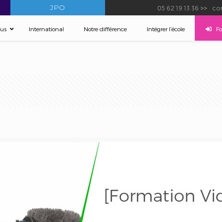
JPO
05 62 19 13 36
>>
con
sus
International
Notre différence
–
Intégrer l’école
–
F