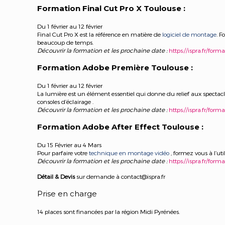
Formation Final Cut Pro X Toulouse :
Du 1 février au 12 février
Final Cut Pro X est la référence en matière de
logiciel de montage
. F
beaucoup de temps.
Découvrir la formation et les prochaine date :
https://ispra.fr/form
Formation Adobe Première Toulouse :
Du 1 février au 12 février
La lumière est un élément essentiel qui donne du relief aux spectacl
consoles d’éclairage .
Découvrir la formation et les prochaine date :
https://ispra.fr/for
Formation Adobe After Effect Toulouse :
Du 15 Février au 4 Mars
Pour parfaire votre
technique en montage vidéo
, formez vous à l’u
Découvrir la formation et les prochaine date :
https://ispra.fr/for
Détail & Devis
sur demande à contact@ispra.fr
Prise en charge
14 places sont financées par la région Midi Pyrénées.