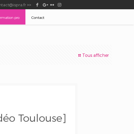
tact@ispra.fr
>>
ormation pro
–
Contact
–
Tous afficher