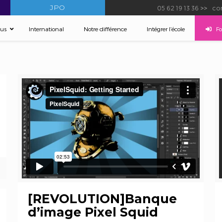
JPO
05 62 19 13 36
>>
con
sus
International
Notre différence
–
Intégrer l’école
–
F
[REVOLUTION]Banque
d’image Pixel Squid