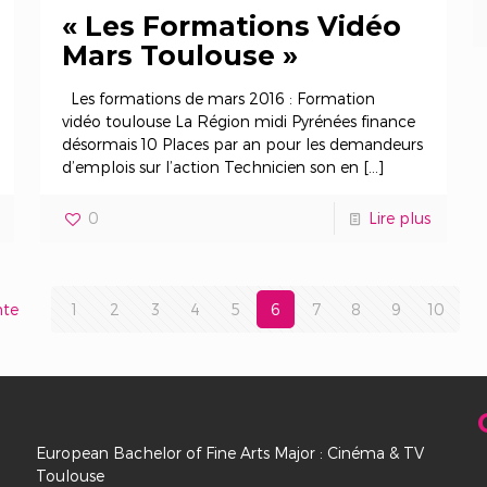
« Les Formations Vidéo
Mars Toulouse »
Les formations de mars 2016 : Formation
vidéo toulouse La Région midi Pyrénées finance
désormais 10 Places par an pour les demandeurs
d’emplois sur l’action Technicien son en
[…]
0
Lire plus
nte
1
2
3
4
5
6
7
8
9
10
European Bachelor of Fine Arts Major : Cinéma & TV
Toulouse