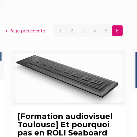
Page précédente
1
2
3
4
5
6
[Formation audiovisuel
Toulouse] Et pourquoi
pas en ROLI Seaboard