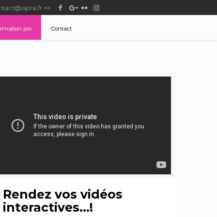
tact@ispra.fr
>>
ormation pro
–
Contact
–
Rendez vos vidéos
interactives…!